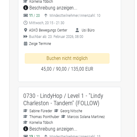
Kornelia Töbich
Beschreibung anzeigen...
11
/ 20
Mindestteilnehmer/innenzahl: 10
Mittwoch, 20:15 - 21:30
ASKÖ Bewegungs Center
Usi Büro
Buchbar ab: 23. Februar 2026, 08:00
Zeige Termine
Buchen nicht möglich
45,00 / 90,00 / 135,00 EUR
0730 - LindyHop / Level 1 - "Lindy
Charleston - Tandem" (FOLLOW)
Sabine Füreder
Georg Nitsche
Thomas Pointhuber
Marcos Solana Martinez
Kornelia Töbich
Beschreibung anzeigen...
13
/ 20
Mindestteilnehmer/innenzahl: 15