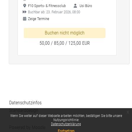
F10 Sports- & Fitnessclub
Usi Büro
Buchbar ab: 23. Februar 2026, 08:00
Zeige Termine
Buchen nicht möglich
50,00 / 85,00 / 125,00 EUR
Datenschutzinfos
Standarddesign
x
Wenn Sie weiter auf dieser Webseite arbeiten möchten, bestätigen Sie bitte unsere
Nutzungsrichtlinie:
Datenschutzerklärung
Powered by
Moodle
Fortsetzen