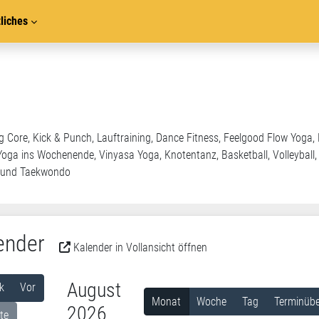
liches
ong Core, Kick & Punch, Lauftraining, Dance Fitness, Feelgood Flow Yoga
oga ins Wochenende, Vinyasa Yoga, Knotentanz, Basketball, Volleyball,
on und Taekwondo
ender
Kalender in Vollansicht öffnen
August
k
Vor
Monat
Woche
Tag
Terminübe
2026
te