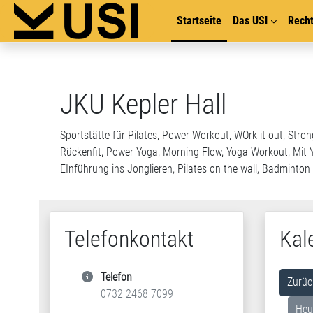
Zum Hauptinhalt
Startseite
Das USI
Recht
JKU Kepler Hall
Sportstätte für Pilates, Power Workout, WOrk it out, Str
Rückenfit, Power Yoga, Morning Flow, Yoga Workout, Mit Y
EInführung ins Jonglieren, Pilates on the wall, Badmint
Telefonkontakt
Kal
Telefon
Zurüc
0732 2468 7099
Heu