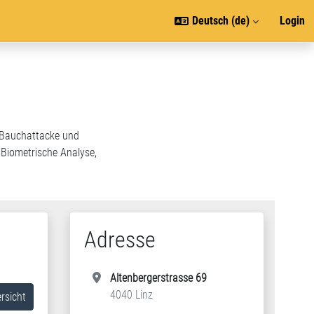
Deutsch ‎(de)‎
Login
, Bauchattacke und
 Biometrische Analyse,
Adresse
Altenbergerstrasse 69
4040 Linz
rsicht