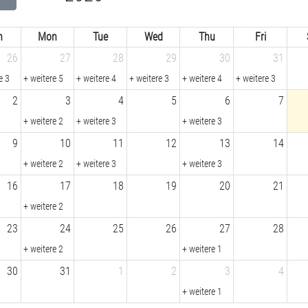
n
Mon
Tue
Wed
Thu
Fri
26
27
28
29
30
31
e 3
+ weitere 5
+ weitere 4
+ weitere 3
+ weitere 4
+ weitere 3
2
3
4
5
6
7
+ weitere 2
+ weitere 3
+ weitere 3
9
10
11
12
13
14
+ weitere 2
+ weitere 3
+ weitere 3
16
17
18
19
20
21
+ weitere 2
23
24
25
26
27
28
+ weitere 2
+ weitere 1
30
31
1
2
3
4
+ weitere 1