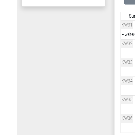
Su
KW31
+ weiter
KW32
KW33
KW34
KW35
KW36