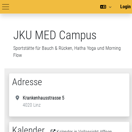
Zum Hauptinhalt
Login
Hauptnavigation
JKU MED Campus
Sportstätte für Bauch & Rücken, Hatha Yoga und Morning
Flow
Adresse
Krankenhausstrasse 5
4020 Linz
Kalender
Kalender in Vollansicht öffnen