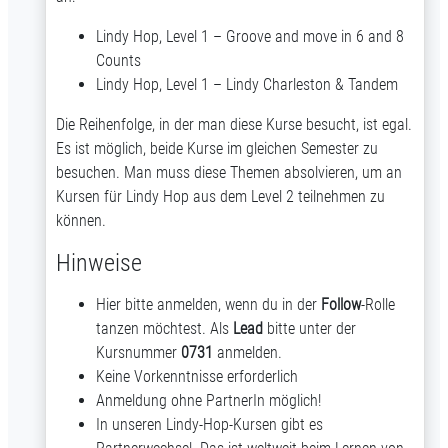
p
Lindy Hop, Level 1 – Groove and move in 6 and 8
i
Counts
Lindy Hop, Level 1 – Lindy Charleston & Tandem
e
Die Reihenfolge, in der man diese Kurse besucht, ist egal.
l
Es ist möglich, beide Kurse im gleichen Semester zu
besuchen. Man muss diese Themen absolvieren, um an
e
Kursen für Lindy Hop aus dem Level 2 teilnehmen zu
können.
n
Hinweise
Hier bitte anmelden, wenn du in der
Follow
-Rolle
tanzen möchtest. Als
Lead
bitte unter der
Kursnummer
0731
anmelden.
Keine Vorkenntnisse erforderlich
Anmeldung ohne PartnerIn möglich!
In unseren Lindy-Hop-Kursen gibt es