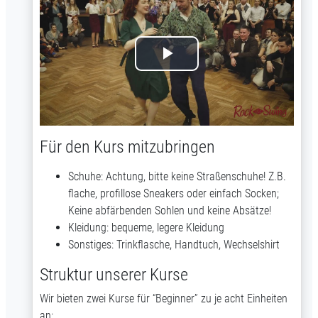
V
i
d
Für den Kurs mitzubringen
e
Schuhe: Achtung, bitte keine Straßenschuhe! Z.B.
o
flache, profillose Sneakers oder einfach Socken;
Keine abfärbenden Sohlen und keine Absätze!
a
Kleidung: bequeme, legere Kleidung
Sonstiges: Trinkflasche, Handtuch, Wechselshirt
b
Struktur unserer Kurse
s
Wir bieten zwei Kurse für “Beginner” zu je acht Einheiten
an: