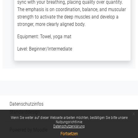
sync with your breathing, placing quality over quantity.
The emphasis is on coordination, balance, and muscular
strength to activate the deep muscles and develop a
stronger, more clearly aligned body.
Equipment: Towel, yoga mat
Level: Beginner/Intermediate
Datenschutzinfos
Standarddesign
x
Wenn Sie weiter auf dieser Webseite arbeiten möchten, bestätigen Sie bitte unsere
Nutzungsrichtlinie:
Datenschutzerklärung
Powered by
Moodle
Fortsetzen